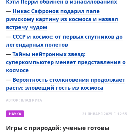
Кэти Перри обвинен в изнасилованиях
Никас Сафронов подарил папе
римскому картину из космоса и назвал
встречу чудом
СССР и космос: от первых спутников до
легендарных полетов
Тайны нейтронных звезд:
суперкомпьютер меняет представления о
космосе
Вероятность столкновения продолжает
расти: зловещий гость из космоса
АВТОР:
ВЛАД РИГА
НАУКА
21 ЯНВАРЯ 2025 Г. 12:55
Игры с природой: ученые готовы