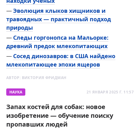
находки ученых
Эволюция клыков хищников и
травоядных — практичный подход
природы
Следы горгонопса на Мальорке:
древний предок млекопитающих
Сосед динозавров: в США найдено
млекопитающее эпохи ящеров
АВТОР:
ВИКТОРИЯ ФРИДМАН
НАУКА
21 ЯНВАРЯ 2025 Г. 11:57
Запах костей для собак: новое
изобретение — обучение поиску
пропавших людей