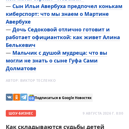
—
Сын Ильи Авербуха предпочел конькам
киберспорт: что мы знаем о Мартине
Авербухе
—
Дочь Седоковой отлично готовит и
работает официанткой: как живет Алина
Белькевич
—
Мальчик с душой мудреца: что вы
могли не знать о сыне Гуфа Сами
Долматове
АВТОР:
ВИКТОР ТЕСЛЕНКО
Подписаться в Google Новостях
ШОУ-БИЗНЕС
9 АВГУСТА 2026 Г. 8:00
Как складываются судьбы детей