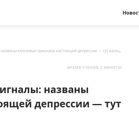
Новос
Странные позы и другие сигналы: названы ключевые признаки настоящей депрессии — тут валерьянка не поможет
ВРЕМЯ ЧТЕНИЯ: 2 МИНУТЫ
сигналы: названы
оящей депрессии — тут