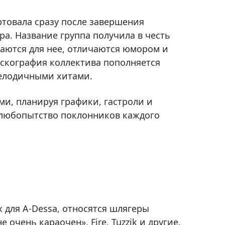
ртовала сразу после завершения
а. Название группа получила в честь
даются для нее, отличаются юмором и
искография коллектива пополняется
елодичными хитами.
и, планируя графики, гастроли и
 любопытство поклонников каждого
 для A-Dessa, относятся шлягеры
е очень караочен», Fire, Tuzzik и другие.