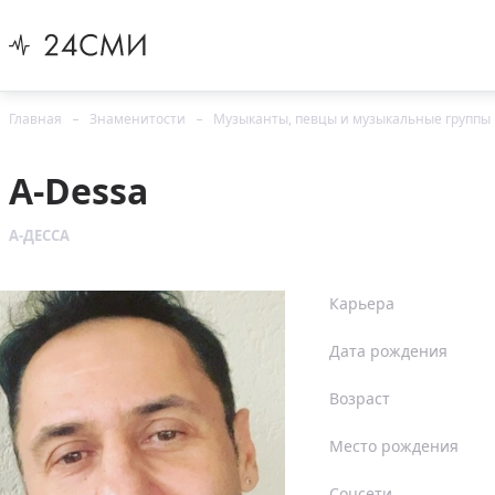
Главная
Знаменитости
Музыканты, певцы и музыкальные группы
A-Dessa
А-ДЕССА
Карьера
Дата рождения
Возраст
Место рождения
Соцсети