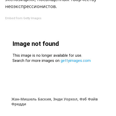
неоэкспрессионистов.
Embed from Getty Images
Жан-Мишель Баския, Энди Уорхол, Фэб Файв
Фредди