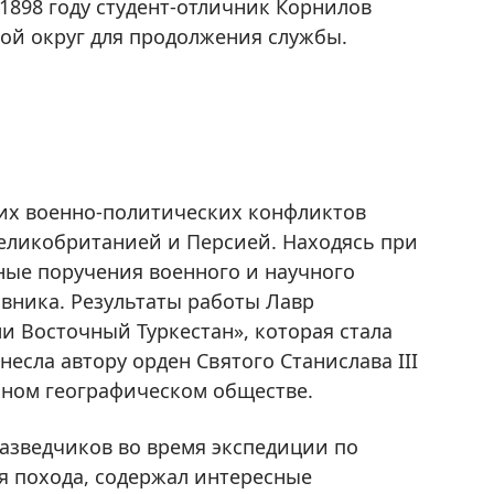
1898 году студент-отличник Корнилов
ной округ для продолжения службы.
щих военно-политических конфликтов
еликобританией и Персией. Находясь при
ные поручения военного и научного
вника. Результаты работы Лавр
и Восточный Туркестан», которая стала
есла автору орден Святого Станислава III
ьном географическом обществе.
разведчиков во время экспедиции по
я похода, содержал интересные