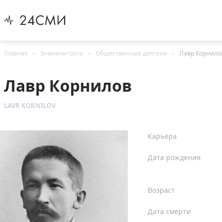
Главная
Знаменитости
Общественные деятели
Лавр Корнило
Лавр Корнилов
LAVR KORNILOV
Карьера
Дата рождения
Возраст
Дата смерти