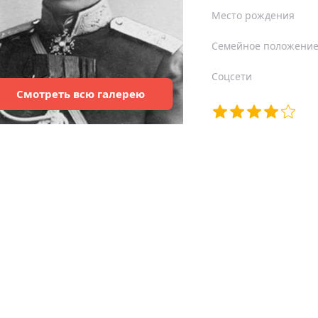
Место рождения
Семейное положени
Соцсети
Смотреть
всю
галерею