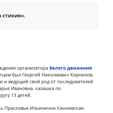
а стихия».
хождение организатора
Белого движения
 отцом был Георгий Николаевич Корнилов,
 и ведущий свой род от последователей
арья Ивановна, казашка по
ругу 13 детей.
сь Прасковья Ильинична Хлыновская,