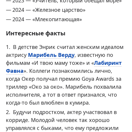
2023 — «Учитель, который обещал море»
2024 — «Железное царство»
2024 — «Млекопитающая»
Интересные факты
В детстве Энрик считал женским идеалом
актрису
Марибель Верду
, известную по
фильмам «И твою маму тоже» и «
Лабиринт
Фавна
». Коллеги познакомились лично,
когда Окер получал премию Goya Awards за
триллер «Око за око». Марибель похвалила
исполнителя, а тот в ответ признался, что
когда-то был влюблен в кумира.
Будучи подростком, актер участвовал в
корриде. Молодой человек так хорошо
управлялся с быками, что ему предложили