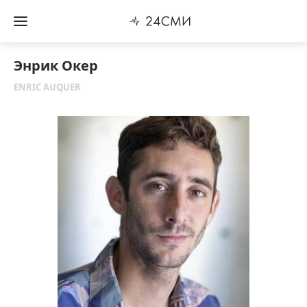
Энрик Окер
ENRIC AUQUER