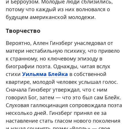
и Берроузом. Молодые люди сблизились,
потому что каждый из них волновался о
будущем американской молодежи.
Творчество
Вероятно, Аллен Гинзберг унаследовал от
матери нестабильную психику, что привело
к странному, но ключевому эпизоду в
биографии поэта. Однажды, читая вслух
стихи
Уильяма Блейка
в собственной
квартире, молодой человек услышал голос.
Сначала Гинзберг утверждал, что с ним
говорил Бог, затем — что это был сам Блейк.
Слуховая галлюцинация сопровождала поэта
несколько дней. Гинзберг принял ее за
наставление стать гласом нового поколения
и начал сочинять поэму «Вопль» — свое