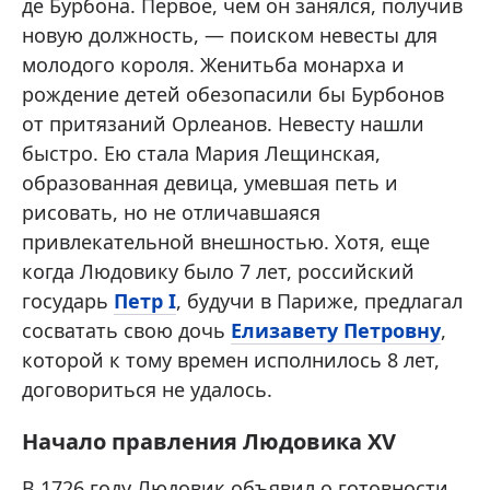
де Бурбона. Первое, чем он занялся, получив
новую должность, — поиском невесты для
молодого короля. Женитьба монарха и
рождение детей обезопасили бы Бурбонов
от притязаний Орлеанов. Невесту нашли
быстро. Ею стала Мария Лещинская,
образованная девица, умевшая петь и
рисовать, но не отличавшаяся
привлекательной внешностью. Хотя, еще
когда Людовику было 7 лет, российский
государь
Петр I
, будучи в Париже, предлагал
сосватать свою дочь
Елизавету Петровну
,
которой к тому времен исполнилось 8 лет,
договориться не удалось.
Начало правления Людовика XV
В 1726 году Людовик объявил о готовности