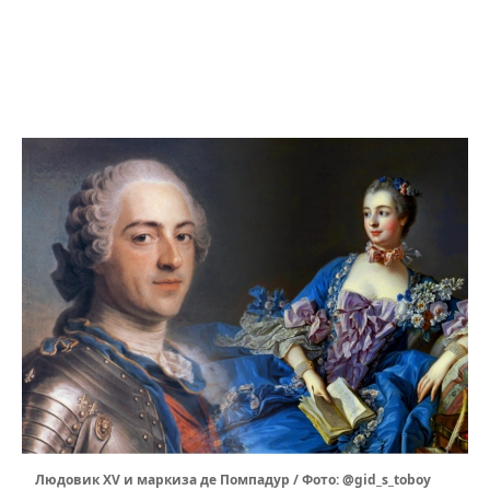
Людовик XV и маркиза де Помпадур / Фото: @gid_s_toboy