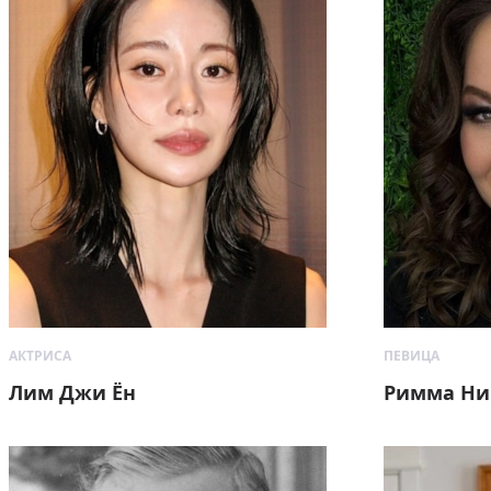
АКТРИСА
ПЕВИЦА
Лим Джи Ëн
Римма Ни