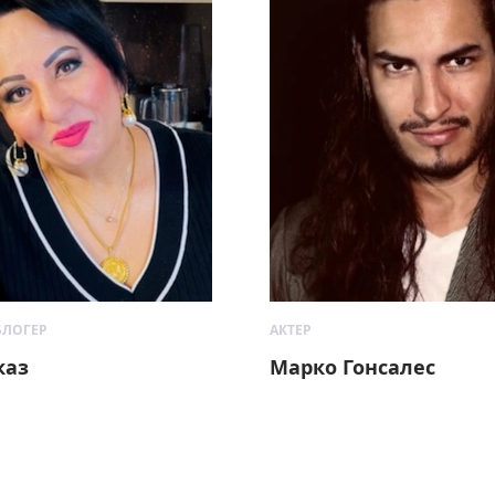
БЛОГЕР
АКТЕР
каз
Марко Гонсалес