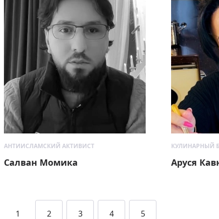
АНТИИСЛАМСКИЙ АКТИВИСТ
КУЛИНАРНЫЙ 
Салван Момика
Аруся Кав
1
2
3
4
5