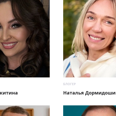
БЛОГЕР
китина
Наталья Дормидоши