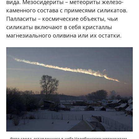
вида. Мезосидериты – метеориты железо-
каменного состава с примесями силикатов.
Палласиты – космические объекты, чьи
силикаты включают в себя кристаллы
магнезиального оливина или их остатки.
Фото следа, оставленного в небе Челябинским метеоритом