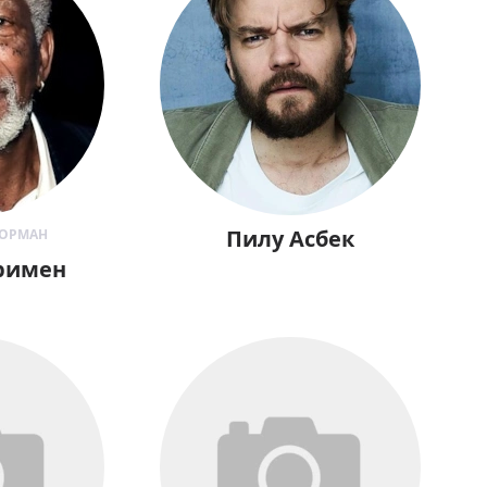
Пилу Асбек
НОРМАН
римен