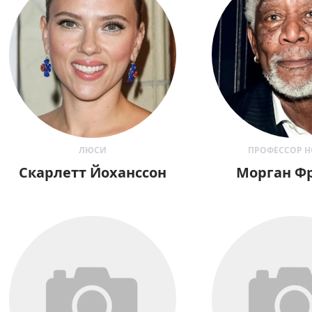
ЛЮСИ
ПРОФЕССОР 
Скарлетт Йоханссон
Морган Ф