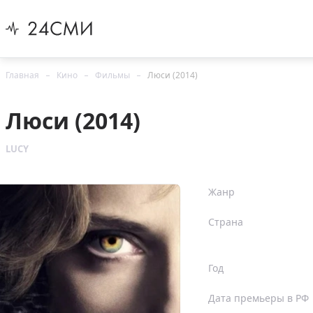
Главная
Кино
Фильмы
Люси (2014)
Люси (2014)
LUCY
Жанр
Страна
Год
Дата премьеры в РФ