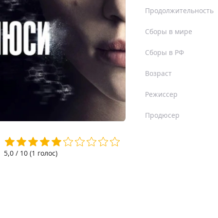
Продолжительность
Сборы в мире
Сборы в РФ
Возраст
Режиссер
Продюсер
5,0
/ 10 (
1
голос)