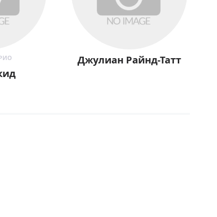
Джулиан Райнд-Татт
 РИО
кид