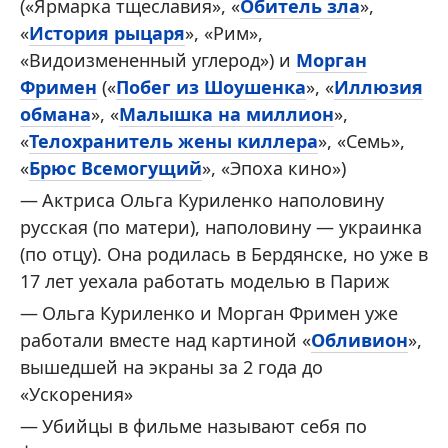
(«Ярмарка тщеславия», «
Обитель зла
»,
«
История рыцаря
», «Рим»,
«Видоизмененный углерод») и
Морган
Фримен
(«
Побег из Шоушенка
», «
Иллюзия
обмана
», «
Малышка на миллион
»,
«
Телохранитель жены киллера
», «Семь»,
«
Брюс Всемогущий
», «Эпоха кино»)
Актриса Ольга Куриленко наполовину
русская (по матери), наполовину — украинка
(по отцу). Она родилась в Бердянске, но уже в
17 лет уехала работать моделью в Париж
Ольга Куриленко и Морган Фримен уже
работали вместе над картиной «
Обливион
»,
вышедшей на экраны за 2 года до
«Ускорения»
Убийцы в фильме называют себя по