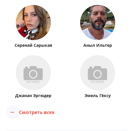
Серенай Сарыкая
Аныл Ильтер
Джанан Эргюдер
Эмель Гёксу
Смотреть всех