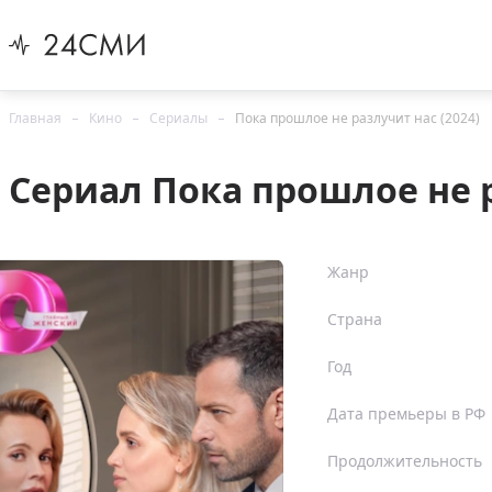
Главная
Кино
Сериалы
Пока прошлое не разлучит нас (2024)
Сериал Пока прошлое не р
Жанр
Страна
Год
Дата премьеры в РФ
Продолжительность