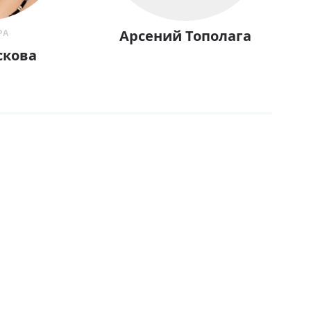
Арсений Тополага
РА
скова