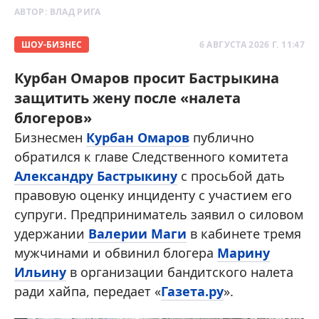
АВТОР:
ВЛАД РИГА
ШОУ-БИЗНЕС
6 АВГУСТА 2026 Г. 11:47
Курбан Омаров просит Бастрыкина
защитить жену после «налета
блогеров»
Бизнесмен
Курбан Омаров
публично
обратился к главе Следственного комитета
Александру Бастрыкину
с просьбой дать
правовую оценку инциденту с участием его
супруги. Предприниматель заявил о силовом
удержании
Валерии Маги
в кабинете тремя
мужчинами и обвинил блогера
Марину
Ильину
в организации бандитского налета
ради хайпа, передает «
Газета.ру
».