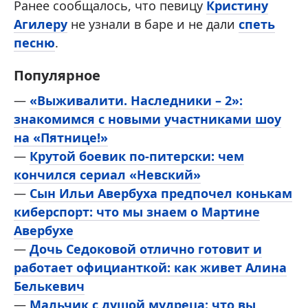
Ранее сообщалось, что певицу
Кристину
Агилеру
не узнали в баре и не дали
спеть
песню
.
Популярное
—
«Выживалити. Наследники – 2»:
знакомимся с новыми участниками шоу
на «Пятнице!»
—
Крутой боевик по-питерски: чем
кончился сериал «Невский»
—
Сын Ильи Авербуха предпочел конькам
киберспорт: что мы знаем о Мартине
Авербухе
—
Дочь Седоковой отлично готовит и
работает официанткой: как живет Алина
Белькевич
—
Мальчик с душой мудреца: что вы