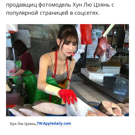
продавщиц фотомодель Хун Лю Цзянь с
популярной страницей в соцсетях.
TW.Appledaily.com
Хун Лю Цзянь,