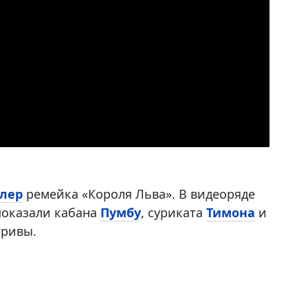
лер
ремейка «Короля Льва». В видеоряде
показали кабана
Пумбу
, суриката
Тимона
и
гривы.