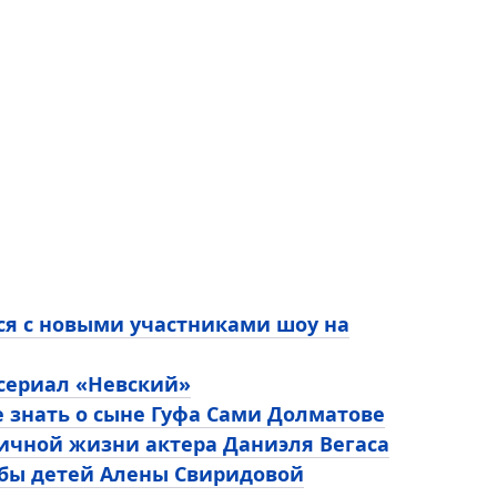
ся с новыми участниками шоу на
 сериал «Невский»
е знать о сыне Гуфа Сами Долматове
личной жизни актера Даниэля Вегаса
ьбы детей Алены Свиридовой