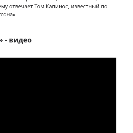
ему отвечает Том Капинос, известный по
усона».
 - видео