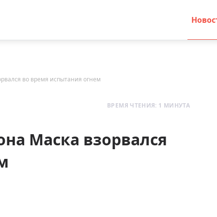
Новос
орвался во время испытания огнем
ВРЕМЯ ЧТЕНИЯ: 1 МИНУТА
она Маска взорвался
м