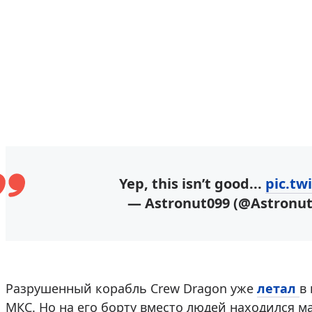
Yep, this isn’t good...
pic.t
— Astronut099 (@Astronu
Разрушенный корабль Crew Dragon уже
летал
в
МКС. Но на его борту вместо людей находился м