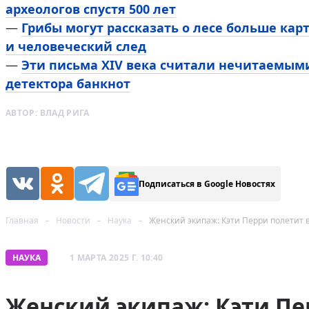
археологов спустя 500 лет
—
Грибы могут рассказать о лесе больше кар
и человеческий след
—
Эти письма XIV века считали нечитаемым
детектора банкнот
АВТОР:
ВЛАД РИГА
Подписаться в Google Новостях
Главная
Новости
Наука
Женский экипаж: Кэти Перри полетит в
НАУКА
1 МАРТА 2025 Г. 10:40
Женский экипаж: Кэти Пе