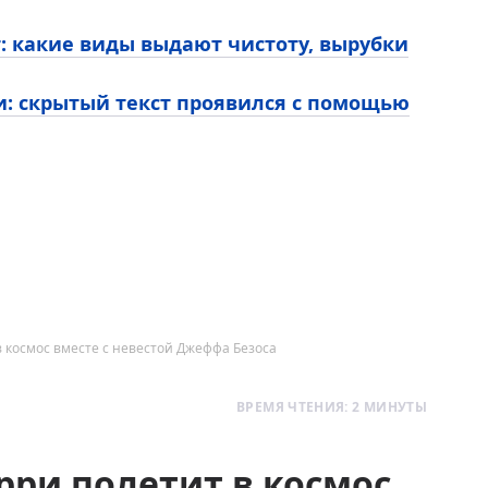
т: какие виды выдают чистоту, вырубки
и: скрытый текст проявился с помощью
 космос вместе с невестой Джеффа Безоса
ВРЕМЯ ЧТЕНИЯ: 2 МИНУТЫ
рри полетит в космос