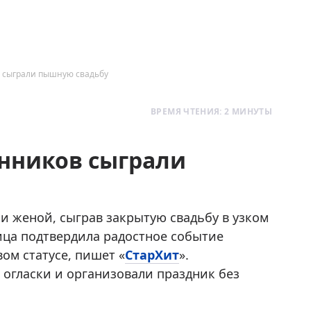
в сыграли пышную свадьбу
ВРЕМЯ ЧТЕНИЯ: 2 МИНУТЫ
енников сыграли
и женой, сыграв закрытую свадьбу в узком
ица подтвердила радостное событие
ом статусе, пишет «
СтарХит
».
огласки и организовали праздник без