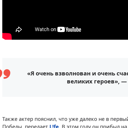
«Я очень взволнован и очень сча
великих героев», —
Также актер пояснил, что уже далеко не в первы
Победы, передает
L!fe
. В этом году он прибыл н