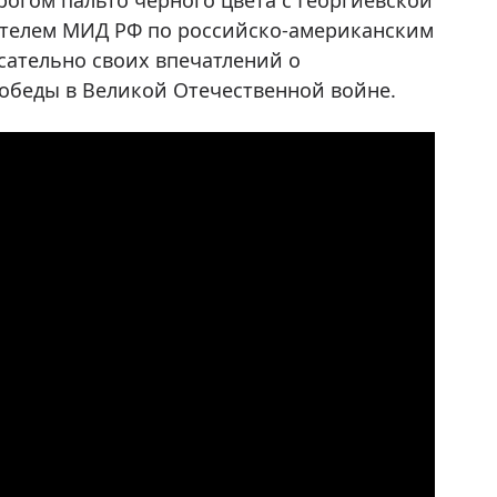
рогом пальто черного цвета с Георгиевской
телем МИД РФ по российско-американским
сательно своих впечатлений о
обеды в Великой Отечественной войне.