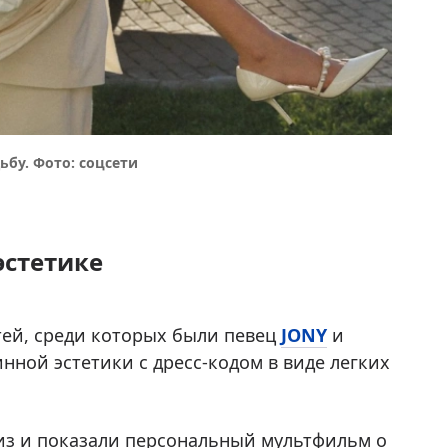
бу. Фото: соцсети
эстетике
тей, среди которых были певец
JONY
и
нной эстетики с дресс-кодом в виде легких
из и показали персональный мультфильм о