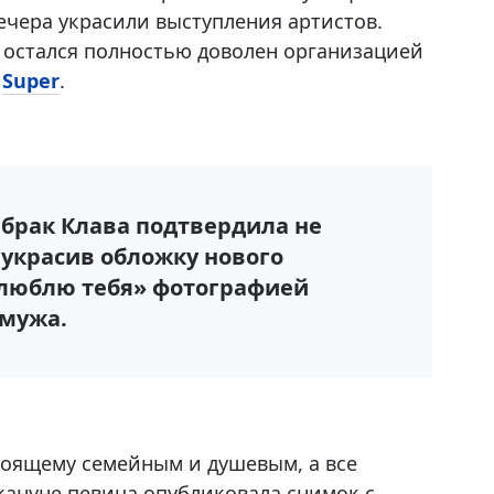
чера украсили выступления артистов.
о остался полностью доволен организацией
т
Super
.
а брак Клава подтвердила не
 украсив обложку нового
 люблю тебя» фотографией
 мужа.
стоящему семейным и душевым, а все
кануне певица опубликовала снимок с