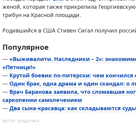
женой, которая также прикрепила Георгиевскую 
трибун на Красной площади.
Родившийся в США Стивен Сигал получил российс
Популярное
—
«Выживалити. Наследники – 2»: знакомим
«Пятнице!»
—
Крутой боевик по-питерски: чем кончился
—
Один брак, одна драма и один скандал: о 
—
Врач Баранова заявила, что сломавшая ног
саркопении самолечением
—
Два сына-красавца: как складываются суд
АВТОР:
ВЛАД РИГА