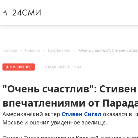
Главная
Новости
Шоу-Бизнес
"Очень счастлив": Стивен Сига
ШОУ-БИЗНЕС
9 МАЯ 2019 Г. 11:41
"Очень счастлив": Стивен
впечатлениями от Парад
Американский актер
Стивен Сигал
оказался в ч
Москве и оценил увиденное зрелище.