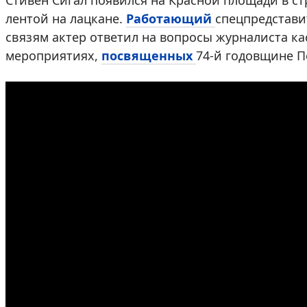
Стивен Сигал появился на Красной площади в ст
лентой на лацкане.
Работающий
спецпредстави
связям актер ответил на вопросы журналиста ка
мероприятиях,
посвященных
74-й годовщине П