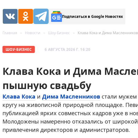
Подписаться в Google Новостях
Главная
Новости
Шоу-Бизнес
Клава Кока и Дима Масленнико
ШОУ-БИЗНЕС
6 АВГУСТА 2026 Г. 16:20
Клава Кока и Дима Масл
пышную свадьбу
Клава Кока
и
Дима Масленников
стали мужем 
кругу на живописной природной площадке. Пев
публикацией ярких совместных кадров уже в нов
Молодожены намеренно отказались от широкой 
привлечения директоров и администраторов.