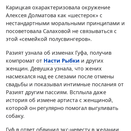
Карицкая охарактеризовала окружение
Алексея Долматова как «шестерок» с
нестандартными моральными принципами и
посоветовала Салаховой не связываться с
этой «семейкой полусвингеров».
Разият узнала об изменах Гуфа, получив
компромат от
Насти Рыбки
и других
женщин. Девушка узнала, что жених
насмехался над ее слезами после отмены
свадьбы и показывал интимные послания от
Разият другим пассиям. Всплыла даже
история об измене артиста с женщиной,
которой он регулярно помогал выгуливать
собаку.
Гуф в ответ обвинил экс-невесту в желании