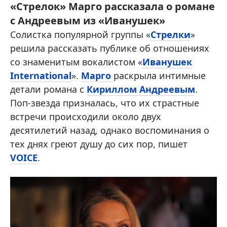
«Стрелок» Марго рассказала о романе
с Андреевым из «Иванушек»
Солистка популярной группы «
Стрелки
»
решила рассказать публике об отношениях
со знаменитым вокалистом «
Иванушек
International
».
Марго
раскрыла интимные
детали романа с
Кириллом Андреевым
.
Поп-звезда призналась, что их страстные
встречи происходили около двух
десятилетий назад, однако воспоминания о
тех днях греют душу до сих пор, пишет
VOICE
.