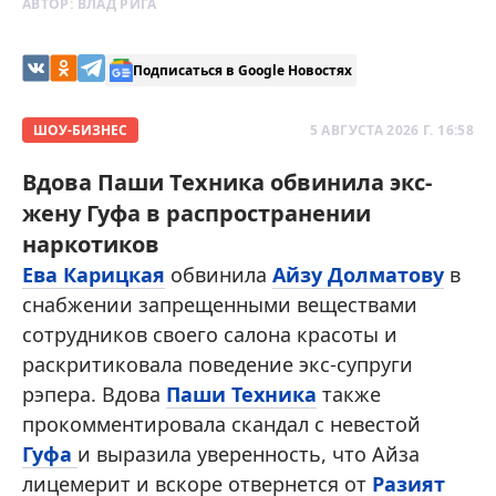
АВТОР:
ВЛАД РИГА
Подписаться в Google Новостях
ШОУ-БИЗНЕС
5 АВГУСТА 2026 Г. 16:58
Вдова Паши Техника обвинила экс-
жену Гуфа в распространении
наркотиков
Ева Карицкая
обвинила
Айзу Долматову
в
снабжении запрещенными веществами
сотрудников своего салона красоты и
раскритиковала поведение экс-супруги
рэпера. Вдова
Паши Техника
также
прокомментировала скандал с невестой
Гуфа
и выразила уверенность, что Айза
лицемерит и вскоре отвернется от
Разият