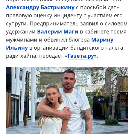
Александру Бастрыкину
с просьбой дать
правовую оценку инциденту с участием его
супруги. Предприниматель заявил о силовом
удержании
Валерии Маги
в кабинете тремя
мужчинами и обвинил блогера
Марину
Ильину
в организации бандитского налета
ради хайпа, передает «
Газета.ру
».