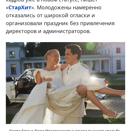
«
СтарХит
». Молодожены намеренно
отказались от широкой огласки и
организовали праздник без привлечения
директоров и администраторов.
Клава Кока и Дима Масленников сыграли пышную свадьбу.