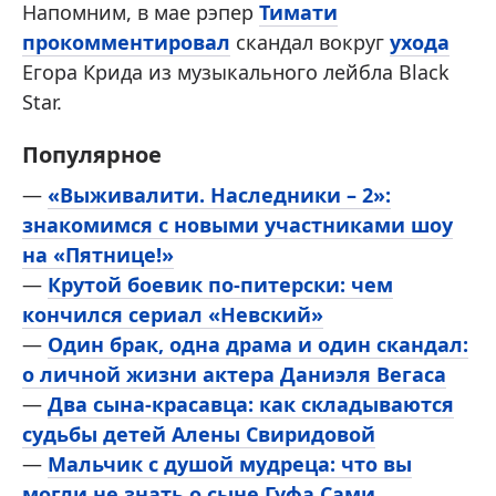
Напомним, в мае рэпер
Тимати
прокомментировал
скандал вокруг
ухода
Егора Крида из музыкального лейбла Black
Star.
Популярное
—
«Выживалити. Наследники – 2»:
знакомимся с новыми участниками шоу
на «Пятнице!»
—
Крутой боевик по-питерски: чем
кончился сериал «Невский»
—
Один брак, одна драма и один скандал:
о личной жизни актера Даниэля Вегаса
—
Два сына-красавца: как складываются
судьбы детей Алены Свиридовой
—
Мальчик с душой мудреца: что вы
могли не знать о сыне Гуфа Сами