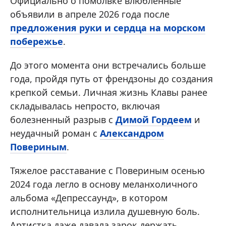
Официально о помолвке влюбленные
объявили в апреле 2026 года после
предложения руки и сердца на морском
побережье
.
До этого момента они встречались больше
года, пройдя путь от френдзоны до создания
крепкой семьи. Личная жизнь Клавы ранее
складывалась непросто, включая
болезненный разрыв с
Димой Гордеем
и
неудачный роман с
Александром
Повериным
.
Тяжелое расставание с Повериным осенью
2024 года легло в основу меланхоличного
альбома «Депрессаунд», в котором
исполнительница излила душевную боль.
Артистка даже давала зарок держать