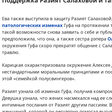
Поддержка Разият Салаховой и т
Ева также выступила в защиту Разият Салаховой
патологических изменах
Гуфа на протяжении т
такой возможности снова заявить о себе и публ
предположила, что она, а также сестра рэпера
О
окружения Гуфа скоро прекратят общение с Сал
травлю.
Карицкая охарактеризовала окружение Алексея 
нестандартными моральными принципами и посо
этой «семейкой полусвингеров».
Разият узнала об изменах Гуфа, получив компро
Девушка узнала, что жених насмехался над ее с
интимные послания от Разият другим пассиям. В
женщиной, которой он регулярно помогал выгул