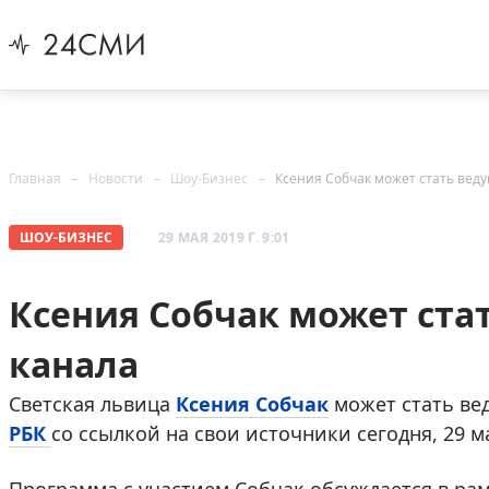
Главная
Новости
Шоу-Бизнес
Ксения Собчак может стать вед
ШОУ-БИЗНЕС
29 МАЯ 2019 Г. 9:01
Ксения Собчак может ста
канала
Светская львица
Ксения Собчак
может стать ве
РБК
со ссылкой на свои источники сегодня, 29 м