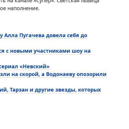
ть на канале «Супер». Светская львица
ное наполнение.
у Алла Пугачева довела себя до
ся с новыми участниками шоу на
 сериал «Невский»
зли на скорой, а Водонаеву опозорили
ий, Тарзан и другие звезды, которых