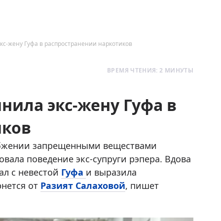
кс-жену Гуфа в распространении наркотиков
ВРЕМЯ ЧТЕНИЯ: 2 МИНУТЫ
нила экс-жену Гуфа в
иков
бжении запрещенными веществами
овала поведение экс-супруги рэпера. Вдова
ал с невестой
Гуфа
и выразила
рнется от
Разият Салаховой
, пишет