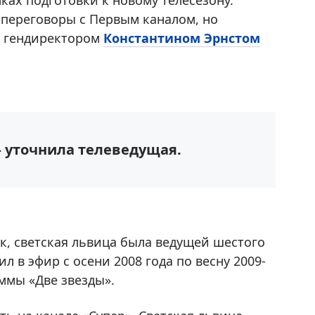
ках подготовки к новому телесезону.
 переговоры с Первым каналом, но
 С гендиректором
Константином Эрнстом
– уточнила телеведущая.
ак, светская львица была ведущей шестого
л в эфир с осени 2008 года по весну 2009-
аммы «Две звезды».