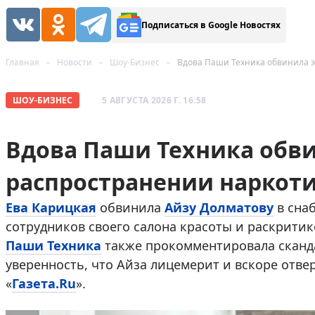
Подписаться в Google Новостях
Главная
Новости
Шоу-Бизнес
Вдова Паши Техника обвинила э
ШОУ-БИЗНЕС
5 АВГУСТА 2026 Г. 16:58
Вдова Паши Техника обви
распространении наркот
Ева Карицкая
обвинила
Айзу Долматову
в сна
сотрудников своего салона красоты и раскритик
Паши Техника
также прокомментировала сканд
уверенность, что Айза лицемерит и вскоре отве
«
Газета.Ru
».