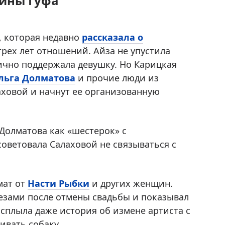
айны Гуфа
, которая недавно
рассказала о
рех лет отношений. Айза не упустила
ично поддержала девушку. Но Карицкая
льга Долматова
и прочие люди из
аховой и начнут ее организованную
Долматова как «шестерок» с
ветовала Салаховой не связываться с
мат от
Насти Рыбки
и других женщин.
лезами после отмены свадьбы и показывал
сплыла даже история об измене артиста с
ивать собаку.