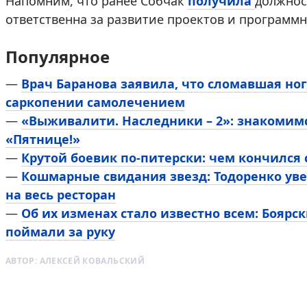
Напомним, что ранее Собчак
получила
должнос
ответственна за развитие проектов и программ
Популярное
—
Врач Баранова заявила, что сломавшая ног
саркопении самолечением
—
«Выживалити. Наследники – 2»: знакомим
«Пятнице!»
—
Крутой боевик по-питерски: чем кончился
—
Кошмарные свидания звезд: Тодоренко уве
на весь ресторан
—
Об их изменах стало известно всем: Боярск
поймали за руку
АВТОР:
АЛЕКСЕЙ КОВАЛЬСКИЙ