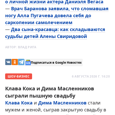
о личной жизни актера Даниэля Вегаса
—
Врач Баранова заявила, что сломавшая
ногу Алла Пугачева довела себя до
саркопении самолечением
—
Два сына-красавца: как складываются
судьбы детей Алены Свиридовой
АВТОР:
ВЛАД РИГА
Подписаться в Google Новостях
ШОУ-БИЗНЕС
6 АВГУСТА 2026 Г. 16:20
Клава Кока и Дима Масленников
сыграли пышную свадьбу
Клава Кока
и
Дима Масленников
стали
мужем и женой, сыграв закрытую свадьбу в