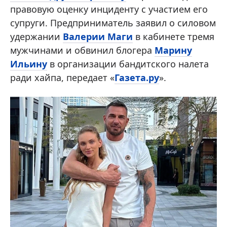
правовую оценку инциденту с участием его
супруги. Предприниматель заявил о силовом
удержании
Валерии Маги
в кабинете тремя
мужчинами и обвинил блогера
Марину
Ильину
в организации бандитского налета
ради хайпа, передает «
Газета.ру
».