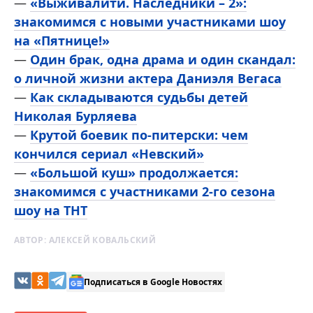
—
«Выживалити. Наследники – 2»:
знакомимся с новыми участниками шоу
на «Пятнице!»
—
Один брак, одна драма и один скандал:
о личной жизни актера Даниэля Вегаса
—
Как складываются судьбы детей
Николая Бурляева
—
Крутой боевик по-питерски: чем
кончился сериал «Невский»
—
«Большой куш» продолжается:
знакомимся с участниками 2-го сезона
шоу на ТНТ
АВТОР:
АЛЕКСЕЙ КОВАЛЬСКИЙ
Подписаться в Google Новостях