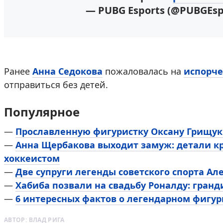
— PUBG Esports (@PUBGEsp
Ранее
Анна Седокова
пожаловалась на
испорче
отправиться без детей.
Популярное
—
Прославленную фигуристку Оксану Грищук
—
Анна Щербакова выходит замуж: детали к
хоккеистом
—
Две супруги легенды советского спорта Ал
—
Хабиба позвали на свадьбу Роналду: гранд
—
6 интересных фактов о легендарном фигу
АВТОР:
ВЛАД РИГА