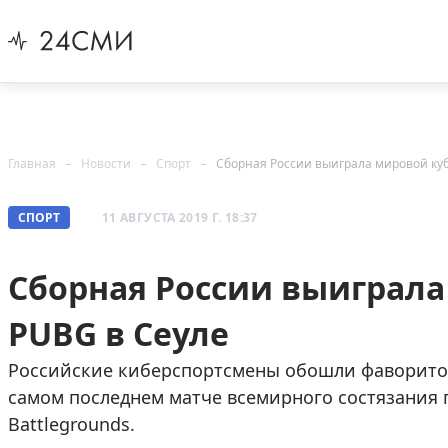
Главная
Новости
Спорт
Сборная России выиграла мировой куб
СПОРТ
11 АВГУСТА 2019 Г. 18:37
Сборная России выиграла
PUBG в Сеуле
Российские киберспортсмены обошли фаворито
самом последнем матче всемирного состязания 
Battlegrounds.