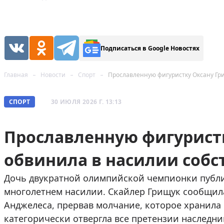
Подписаться в Google Новостях
Главная
Новости
Спорт
Прославленную фигуристку Оксану Гр
СПОРТ
30 ИЮЛЯ 2026 Г. 13:13
Прославленную фигурист
обвинила в насилии собс
Дочь двукратной олимпийской чемпионки публ
многолетнем насилии. Скайлер Грищук сообщила
Анджелеса, прервав молчание, которое хранила
категорически отвергла все претензии наследни