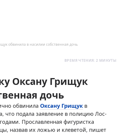
ищук обвинила в насилии собственная дочь
ВРЕМЯ ЧТЕНИЯ: 2 МИНУТЫ
ку Оксану Грищук
твенная дочь
ично обвинила
Оксану Грищук
в
, что подала заявление в полицию Лос-
 годами. Прославленная фигуристка
цы, назвав их ложью и клеветой, пишет