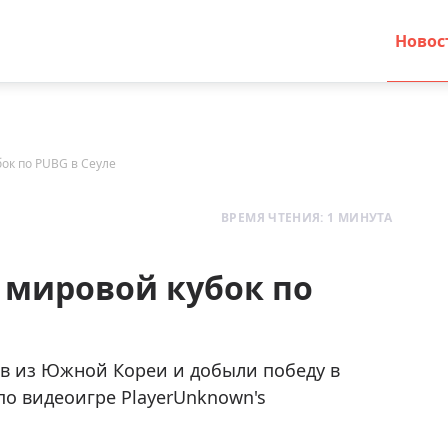
Новос
ок по PUBG в Сеуле
ВРЕМЯ ЧТЕНИЯ: 1 МИНУТА
 мировой кубок по
в из Южной Кореи и добыли победу в
по видеоигре PlayerUnknown's