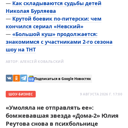
—
Как складываются судьбы детей
Николая Бурляева
—
Крутой боевик по-питерски: чем
кончился сериал «Невский»
—
«Большой куш» продолжается:
знакомимся с участниками 2-го сезона
шоу на ТНТ
АВТОР:
АЛЕКСЕЙ КОВАЛЬСКИЙ
Подписаться в Google Новостях
ШОУ-БИЗНЕС
9 АВГУСТА 2026 Г. 17:00
«Умоляла не отправлять ее»:
бомжевавшая звезда «Дома-2» Юлия
Реутова снова в психбольнице