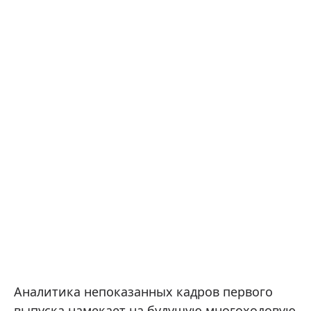
Аналитика непоказанных кадров первого
выпуска намекает на будущую многоходовую