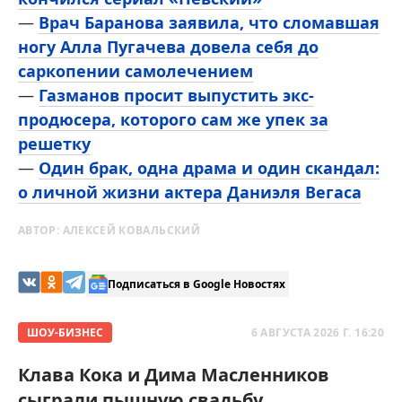
—
Врач Баранова заявила, что сломавшая
ногу Алла Пугачева довела себя до
саркопении самолечением
—
Газманов просит выпустить экс-
продюсера, которого сам же упек за
решетку
—
Один брак, одна драма и один скандал:
о личной жизни актера Даниэля Вегаса
АВТОР:
АЛЕКСЕЙ КОВАЛЬСКИЙ
Подписаться в Google Новостях
ШОУ-БИЗНЕС
6 АВГУСТА 2026 Г. 16:20
Клава Кока и Дима Масленников
сыграли пышную свадьбу