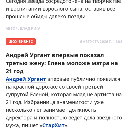
Сегодня звезда сосредоточена на творчестве
и воспитании взрослого сына, оставив все
прошлые обиды далеко позади.
АВТОР:
ВЛАД РИГА
ШОУ-БИЗНЕС
6 АВГУСТА 2026 Г. 11:08
Андрей Ургант впервые показал
третью жену: Елена моложе мэтра на
21 год
Андрей Ургант
впервые публично появился
на красной дорожке со своей третьей
супругой Еленой, которая младше артиста на
21 год. Избранница знаменитости уже
несколько лет занимает должность
директора и полностью ведет дела звездного
мужа, пишет «
СтарХит
».