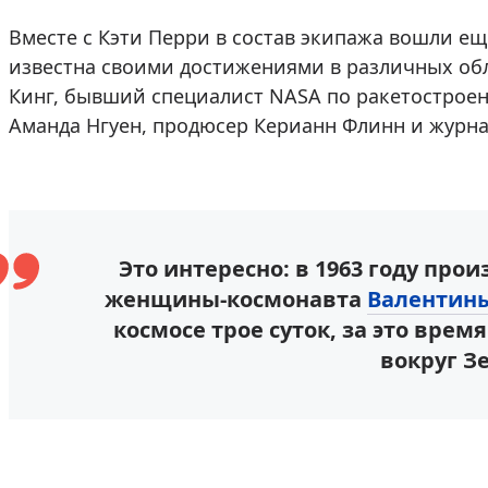
Вместе с Кэти Перри в состав экипажа вошли е
известна своими достижениями в различных обл
Кинг, бывший специалист NASA по ракетострое
Аманда Нгуен, продюсер Керианн Флинн и журн
Это интересно: в 1963 году про
женщины-космонавта
Валентин
космосе трое суток, за это врем
вокруг З