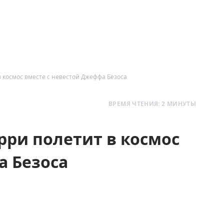
 космос вместе с невестой Джеффа Безоса
ВРЕМЯ ЧТЕНИЯ: 2 МИНУТЫ
рри полетит в космос
а Безоса