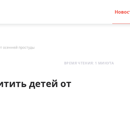
Новос
от осенней простуды
ВРЕМЯ ЧТЕНИЯ: 1 МИНУТА
итить детей от