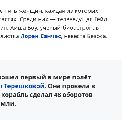
ще пять женщин, каждая из которых
астях. Среди них — телеведущая Гейл
нию Аиша Боу, ученый-биоастронавт
алистка
Лорен Санчес
, невеста Безоса.
изошел первый в мире полёт
ы Терешковой
. Она провела в
я корабль сделал 48 оборотов
емли.