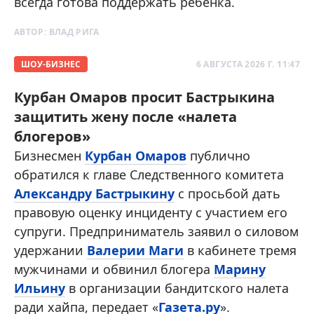
всегда готова поддержать ребенка.
АВТОР:
ВЛАД РИГА
ШОУ-БИЗНЕС
6 АВГУСТА 2026 Г. 11:47
Курбан Омаров просит Бастрыкина
защитить жену после «налета
блогеров»
Бизнесмен
Курбан Омаров
публично
обратился к главе Следственного комитета
Александру Бастрыкину
с просьбой дать
правовую оценку инциденту с участием его
супруги. Предприниматель заявил о силовом
удержании
Валерии Маги
в кабинете тремя
мужчинами и обвинил блогера
Марину
Ильину
в организации бандитского налета
ради хайпа, передает «
Газета.ру
».