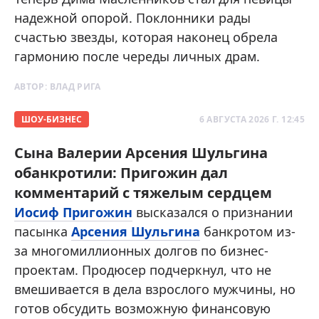
надежной опорой. Поклонники рады
счастью звезды, которая наконец обрела
гармонию после череды личных драм.
АВТОР:
ВЛАД РИГА
ШОУ-БИЗНЕС
6 АВГУСТА 2026 Г. 12:45
Сына Валерии Арсения Шульгина
обанкротили: Пригожин дал
комментарий с тяжелым сердцем
Иосиф Пригожин
высказался о признании
пасынка
Арсения Шульгина
банкротом из-
за многомиллионных долгов по бизнес-
проектам. Продюсер подчеркнул, что не
вмешивается в дела взрослого мужчины, но
готов обсудить возможную финансовую