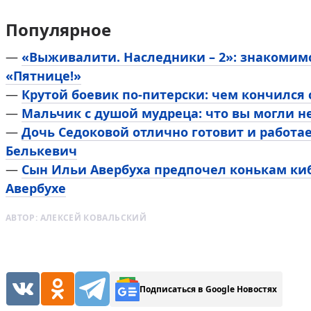
Популярное
—
«Выживалити. Наследники – 2»: знакомим
«Пятнице!»
—
Крутой боевик по-питерски: чем кончился
—
Мальчик с душой мудреца: что вы могли н
—
Дочь Седоковой отлично готовит и работа
Белькевич
—
Сын Ильи Авербуха предпочел конькам киб
Авербухе
АВТОР:
АЛЕКСЕЙ КОВАЛЬСКИЙ
Подписаться в Google Новостях