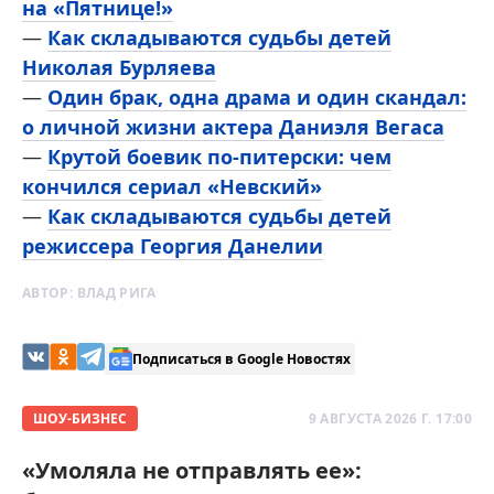
на «Пятнице!»
—
Как складываются судьбы детей
Николая Бурляева
—
Один брак, одна драма и один скандал:
о личной жизни актера Даниэля Вегаса
—
Крутой боевик по-питерски: чем
кончился сериал «Невский»
—
Как складываются судьбы детей
режиссера Георгия Данелии
АВТОР:
ВЛАД РИГА
Подписаться в Google Новостях
ШОУ-БИЗНЕС
9 АВГУСТА 2026 Г. 17:00
«Умоляла не отправлять ее»: