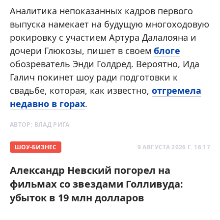
Аналитика непоказанных кадров первого
выпуска намекает на будущую многоходовую
рокировку с участием Артура Далалояна и
дочери Глюкозы, пишет в своем
блоге
обозреватель Энди Голдред. Вероятно, Ида
Галич покинет шоу ради подготовки к
свадьбе, которая, как известно,
отгремела
недавно в горах
.
АВТОР:
ВЛАД РИГА
ШОУ-БИЗНЕС
9 АВГУСТА 2026 Г. 16:17
Александр Невский погорел на
фильмах со звездами Голливуда:
убыток в 19 млн долларов