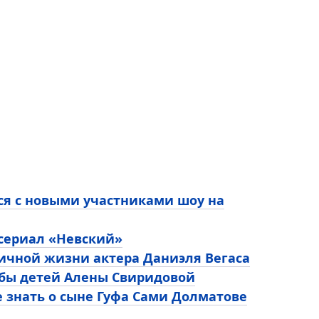
ся с новыми участниками шоу на
 сериал «Невский»
личной жизни актера Даниэля Вегаса
ьбы детей Алены Свиридовой
е знать о сыне Гуфа Сами Долматове