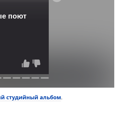
ые поют
ий студийный альбом
.