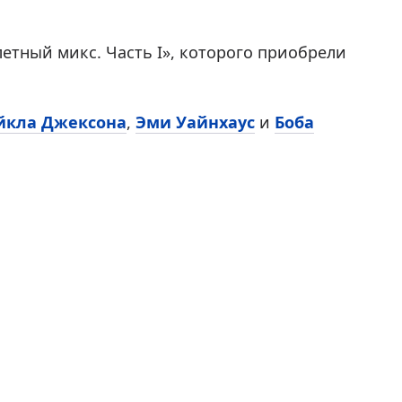
етный микс. Часть I», которого приобрели
йкла Джексона
,
Эми Уайнхаус
и
Боба