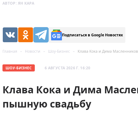
АВТОР:
ЯН КАРА
Подписаться в Google Новостях
Главная
Новости
Шоу-Бизнес
Клава Кока и Дима Масленнико
ШОУ-БИЗНЕС
6 АВГУСТА 2026 Г. 16:20
Клава Кока и Дима Масл
пышную свадьбу