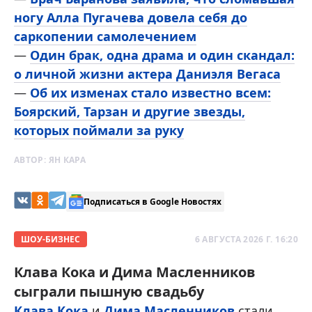
ногу Алла Пугачева довела себя до
саркопении самолечением
—
Один брак, одна драма и один скандал:
о личной жизни актера Даниэля Вегаса
—
Об их изменах стало известно всем:
Боярский, Тарзан и другие звезды,
которых поймали за руку
АВТОР:
ЯН КАРА
Подписаться в Google Новостях
ШОУ-БИЗНЕС
6 АВГУСТА 2026 Г. 16:20
Клава Кока и Дима Масленников
сыграли пышную свадьбу
Клава Кока
и
Дима Масленников
стали