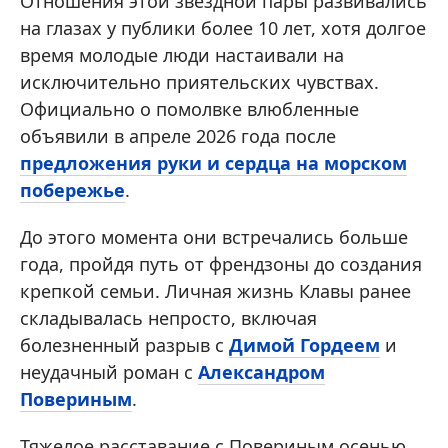
Отношения этой звездной пары развивались
на глазах у публики более 10 лет, хотя долгое
время молодые люди настаивали на
исключительно приятельских чувствах.
Официально о помолвке влюбленные
объявили в апреле 2026 года после
предложения руки и сердца на морском
побережье
.
До этого момента они встречались больше
года, пройдя путь от френдзоны до создания
крепкой семьи. Личная жизнь Клавы ранее
складывалась непросто, включая
болезненный разрыв с
Димой Гордеем
и
неудачный роман с
Александром
Повериным
.
Тяжелое расставание с Повериным осенью