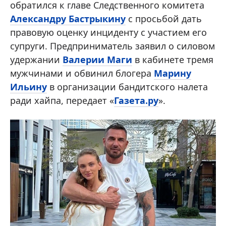
обратился к главе Следственного комитета
Александру Бастрыкину
с просьбой дать
правовую оценку инциденту с участием его
супруги. Предприниматель заявил о силовом
удержании
Валерии Маги
в кабинете тремя
мужчинами и обвинил блогера
Марину
Ильину
в организации бандитского налета
ради хайпа, передает «
Газета.ру
».