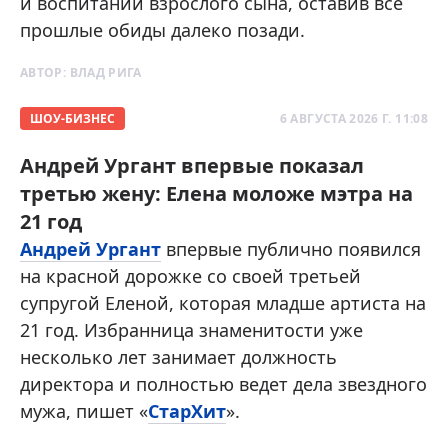
и воспитании взрослого сына, оставив все
прошлые обиды далеко позади.
АВТОР:
ВЛАД РИГА
ШОУ-БИЗНЕС
6 АВГУСТА 2026 Г. 11:08
Андрей Ургант впервые показал
третью жену: Елена моложе мэтра на
21 год
Андрей Ургант
впервые публично появился
на красной дорожке со своей третьей
супругой Еленой, которая младше артиста на
21 год. Избранница знаменитости уже
несколько лет занимает должность
директора и полностью ведет дела звездного
мужа, пишет «
СтарХит
».