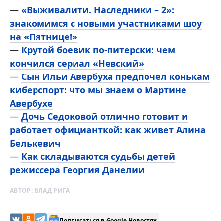
—
«Выживалити. Наследники – 2»:
знакомимся с новыми участниками шоу
на «Пятнице!»
—
Крутой боевик по-питерски: чем
кончился сериал «Невский»
—
Сын Ильи Авербуха предпочел конькам
киберспорт: что мы знаем о Мартине
Авербухе
—
Дочь Седоковой отлично готовит и
работает официанткой: как живет Алина
Белькевич
—
Как складываются судьбы детей
режиссера Георгия Данелии
АВТОР:
ВЛАД РИГА
Подписаться в Google Новостях