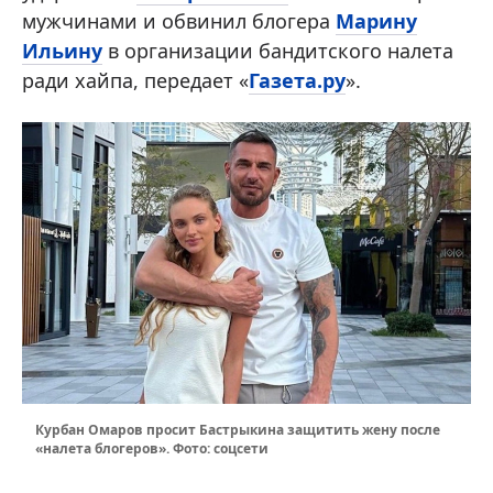
мужчинами и обвинил блогера
Марину
Ильину
в организации бандитского налета
ради хайпа, передает «
Газета.ру
».
Курбан Омаров просит Бастрыкина защитить жену после
«налета блогеров». Фото: соцсети