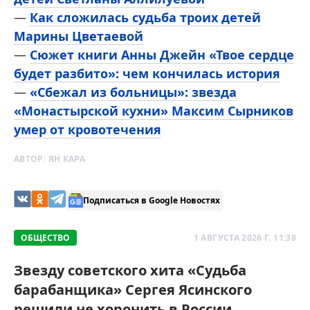
—
Как сложилась судьба троих детей
Марины Цветаевой
—
Сюжет книги Анны Джейн «Твое сердце
будет разбито»: чем кончилась история
—
«Сбежал из больницы»: звезда
«Монастырской кухни» Максим Сырников
умер от кровотечения
АВТОР:
ЯН КАРА
Подписаться в Google Новостях
ОБЩЕСТВО
1 АВГУСТА 2026 Г. 11:38
Звезду советского хита «Судьба
барабанщика» Сергея Ясинского
решили не хоронить в России