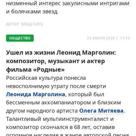
низменный интерес закулисными интригами
и болячками звезд.
АВТОР:
ВЛАД РИГА
ОБЩЕСТВО
25 ИЮЛЯ 2026 Г. 17:13
Ушел из жизни Леонид Марголин:
композитор, музыкант и актер
фильма «Родные»
Российская культура понесла
невосполнимую утрату после смерти
Леонида Марголина
, который был
бессменным аккомпаниатором и близким
другом народного артиста
Олега Митяева
.
Талантливый мультиинструменталист и
композитор скончался в 68 лет, оставив
огромное наследие в жанре авторской песни