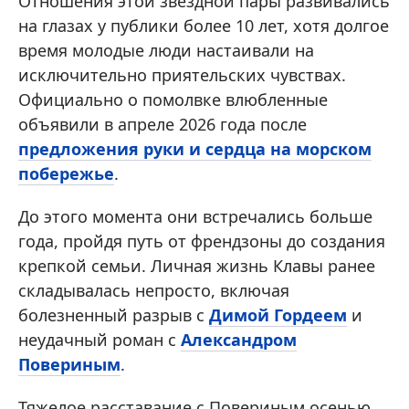
Отношения этой звездной пары развивались
на глазах у публики более 10 лет, хотя долгое
время молодые люди настаивали на
исключительно приятельских чувствах.
Официально о помолвке влюбленные
объявили в апреле 2026 года после
предложения руки и сердца на морском
побережье
.
До этого момента они встречались больше
года, пройдя путь от френдзоны до создания
крепкой семьи. Личная жизнь Клавы ранее
складывалась непросто, включая
болезненный разрыв с
Димой Гордеем
и
неудачный роман с
Александром
Повериным
.
Тяжелое расставание с Повериным осенью