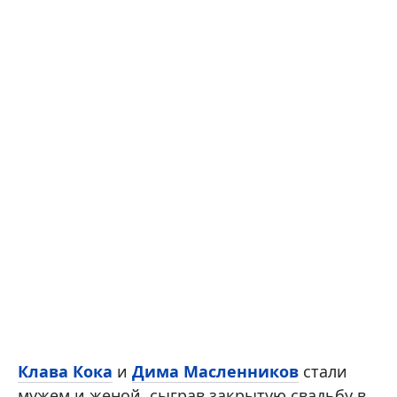
Клава Кока
и
Дима Масленников
стали
мужем и женой, сыграв закрытую свадьбу в