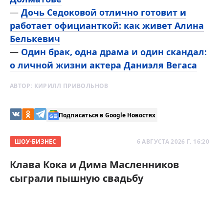
—
Дочь Седоковой отлично готовит и
работает официанткой: как живет Алина
Белькевич
—
Один брак, одна драма и один скандал:
о личной жизни актера Даниэля Вегаса
АВТОР:
КИРИЛЛ ПРИВОЛЬНОВ
Подписаться в Google Новостях
ШОУ-БИЗНЕС
6 АВГУСТА 2026 Г. 16:20
Клава Кока и Дима Масленников
сыграли пышную свадьбу