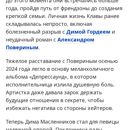
До этого момента они встречались больше
года, пройдя путь от френдзоны до создания
крепкой семьи. Личная жизнь Клавы ранее
складывалась непросто, включая
болезненный разрыв с
Димой Гордеем
и
неудачный роман с
Александром
Повериным
.
Тяжелое расставание с Повериным осенью
2024 года легло в основу меланхоличного
альбома «Депрессаунд», в котором
исполнительница излила душевную боль.
Артистка даже давала зарок держать
будущие отношения в секрете, чтобы
избежать негатива со стороны хейтеров.
Теперь Дима Масленников стал для певицы
надежной опорой. Поклонники рады