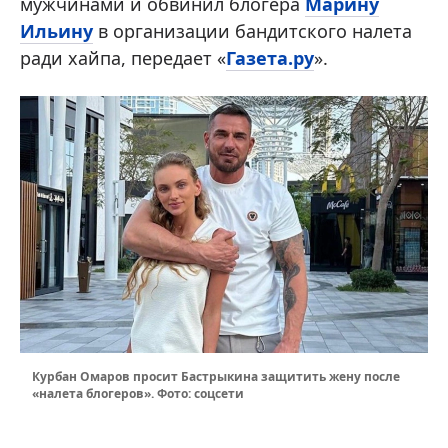
мужчинами и обвинил блогера
Марину
Ильину
в организации бандитского налета
ради хайпа, передает «
Газета.ру
».
Курбан Омаров просит Бастрыкина защитить жену после
«налета блогеров». Фото: соцсети