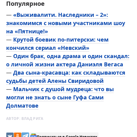
Популярное
—
«Выживалити. Наследники – 2»:
знакомимся с новыми участниками шоу
на «Пятнице!»
—
Крутой боевик по-питерски: чем
кончился сериал «Невский»
—
Один брак, одна драма и один скандал:
о личной жизни актера Даниэля Вегаса
—
Два сына-красавца: как складываются
судьбы детей Алены Свиридовой
—
Мальчик с душой мудреца: что вы
могли не знать о сыне Гуфа Сами
Долматове
АВТОР:
ВЛАД РИГА
Подписаться в Google Новостях