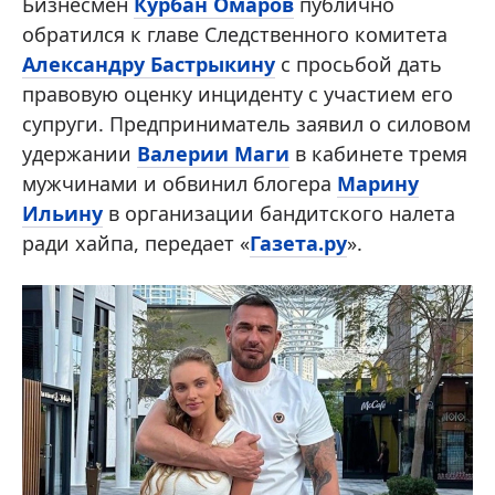
Бизнесмен
Курбан Омаров
публично
обратился к главе Следственного комитета
Александру Бастрыкину
с просьбой дать
правовую оценку инциденту с участием его
супруги. Предприниматель заявил о силовом
удержании
Валерии Маги
в кабинете тремя
мужчинами и обвинил блогера
Марину
Ильину
в организации бандитского налета
ради хайпа, передает «
Газета.ру
».