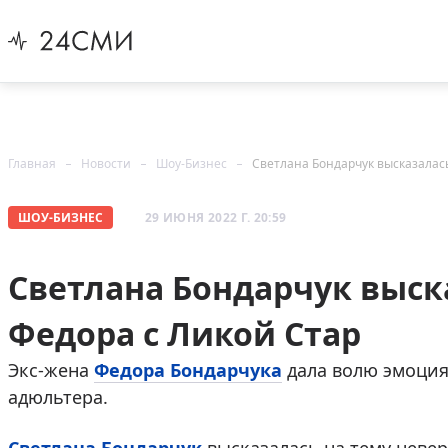
Главная
Новости
Шоу-Бизнес
Светлана Бондарчук высказалас
ШОУ-БИЗНЕС
29 ИЮНЯ 2022 Г. 20:59
Светлана Бондарчук выск
Федора с Ликой Стар
Экс-жена
Федора Бондарчука
дала волю эмоция
адюльтера.