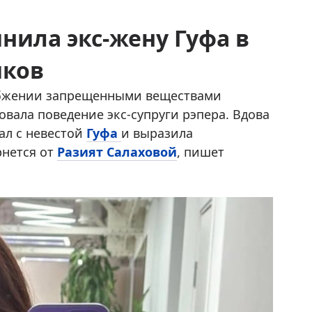
нила экс-жену Гуфа в
иков
бжении запрещенными веществами
овала поведение экс-супруги рэпера. Вдова
ал с невестой
Гуфа
и выразила
рнется от
Разият Салаховой
, пишет