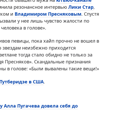
рности бывшего мужа на
ютьюб-канале
омнила резонансное интервью
Лики Стар
,
уком и
Владимиром Пресняковым
. Спустя
вызвали у нее лишь чувство жалости по
человека в голове».
ивов певицы, пока хайп прочно не вошел в
то звездам неизбежно приходится
етлане тогда стало обидно не только за
одя Пресняков». Скандальные признания
аны в голове: «Были вывалены такие вещи!»
 Тутберидзе в США
.
у Алла Пугачева довела себя до