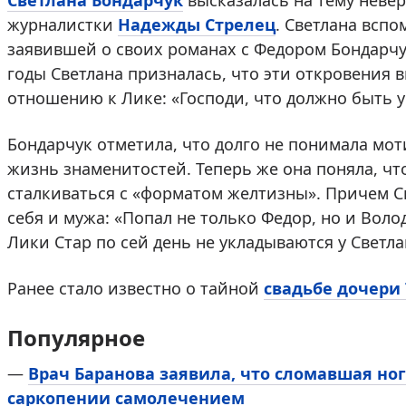
Светлана Бондарчук
высказалась на тему неве
журналистки
Надежды Стрелец
. Светлана всп
заявившей о своих романах с Федором Бондарч
годы Светлана призналась, что эти откровения 
отношению к Лике: «Господи, что должно быть у 
Бондарчук отметила, что долго не понимала мот
жизнь знаменитостей. Теперь же она поняла, ч
сталкиваться с «форматом желтизны». Причем Св
себя и мужа: «Попал не только Федор, но и Вол
Лики Стар по сей день не укладываются у Светл
Ранее стало известно о тайной
свадьбе дочери
Популярное
—
Врач Баранова заявила, что сломавшая ног
саркопении самолечением