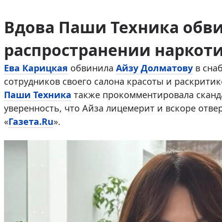
Вдова Паши Техника обви
распространении наркот
Ева Карицкая
обвинила
Айзу Долматову
в сна
сотрудников своего салона красоты и раскритик
Паши Техника
также прокомментировала сканд
уверенность, что Айза лицемерит и вскоре отве
«
Газета.Ru
».