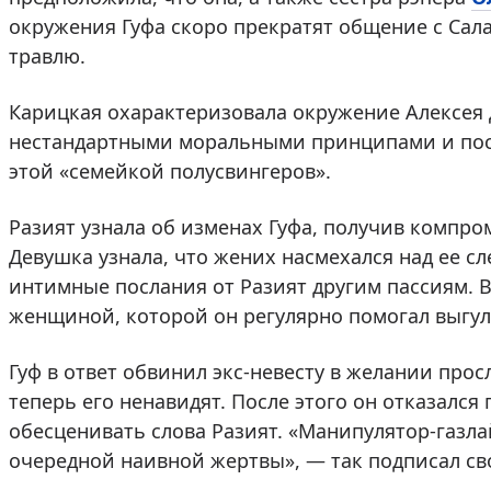
окружения Гуфа скоро прекратят общение с Сал
травлю.
Карицкая охарактеризовала окружение Алексея 
нестандартными моральными принципами и посо
этой «семейкой полусвингеров».
Разият узнала об изменах Гуфа, получив компро
Девушка узнала, что жених насмехался над ее с
интимные послания от Разият другим пассиям. В
женщиной, которой он регулярно помогал выгул
Гуф в ответ обвинил экс-невесту в желании про
теперь его ненавидят. После этого он отказался
обесценивать слова Разият. «Манипулятор-газла
очередной наивной жертвы», — так подписал св