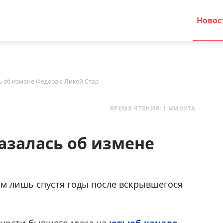
Новос
ь об измене Федора с Ликой Стар
ВРЕМЯ ЧТЕНИЯ: 1 МИНУТА
азалась об измене
м лишь спустя годы после вскрывшегося