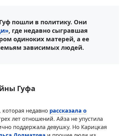
 Гуф пошли в политику. Они
ди»
, где недавно сыгравшая
ром одиноких матерей, а ее
семьям зависимых людей.
айны Гуфа
, которая недавно
рассказала о
рех лет отношений. Айза не упустила
ично поддержала девушку. Но Карицкая
льга Долматова
и прочие люди из