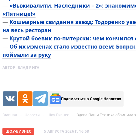
—
«Выживалити. Наследники – 2»: знакомим
«Пятнице!»
—
Кошмарные свидания звезд: Тодоренко уве
на весь ресторан
—
Крутой боевик по-питерски: чем кончился
—
Об их изменах стало известно всем: Боярск
поймали за руку
АВТОР:
ВЛАД РИГА
Подписаться в Google Новостях
Главная
Новости
Шоу-Бизнес
Вдова Паши Техника обвинила э
ШОУ-БИЗНЕС
5 АВГУСТА 2026 Г. 16:58