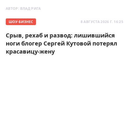
АВТОР:
ВЛАД РИГА
ШОУ-БИЗНЕС
8 АВГУСТА 2026 Г. 16:25
Срыв, рехаб и развод: лишившийся
ноги блогер Сергей Кутовой потерял
красавицу-жену