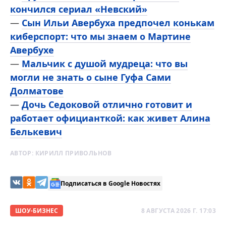
кончился сериал «Невский»
—
Сын Ильи Авербуха предпочел конькам
киберспорт: что мы знаем о Мартине
Авербухе
—
Мальчик с душой мудреца: что вы
могли не знать о сыне Гуфа Сами
Долматове
—
Дочь Седоковой отлично готовит и
работает официанткой: как живет Алина
Белькевич
АВТОР:
КИРИЛЛ ПРИВОЛЬНОВ
Подписаться в Google Новостях
ШОУ-БИЗНЕС
8 АВГУСТА 2026 Г. 17:03