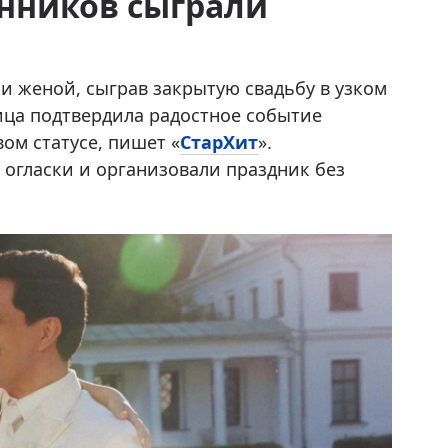
енников сыграли
и женой, сыграв закрытую свадьбу в узком
ица подтвердила радостное событие
ом статусе, пишет «
СтарХит
».
огласки и организовали праздник без