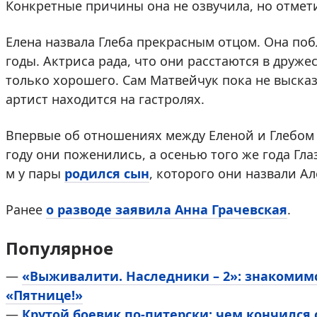
Конкретные причины она не озвучила, но отмети
Елена назвала Глеба прекрасным отцом. Она поб
годы. Актриса рада, что они расстаются в друже
только хорошего. Сам Матвейчук пока не высказ
артист находится на гастролях.
Впервые об отношениях между Еленой и Глебом с
году они поженились, а осенью того же года Глаз
м у пары
родился сын
, которого они назвали А
Ранее
о разводе заявила Анна Грачевская
.
Популярное
—
«Выживалити. Наследники – 2»: знакомим
«Пятнице!»
—
Крутой боевик по-питерски: чем кончился