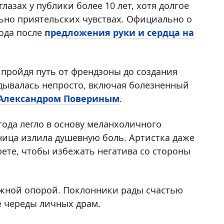
азах у публики более 10 лет, хотя долгое
ьно приятельских чувствах. Официально о
ода после
предложения руки и сердца на
 пройдя путь от френдзоны до создания
дывалась непросто, включая болезненный
Александром Повериным
.
года легло в основу меланхоличного
ница излила душевную боль. Артистка даже
ете, чтобы избежать негатива со стороны
ежной опорой. Поклонники рады счастью
е череды личных драм.