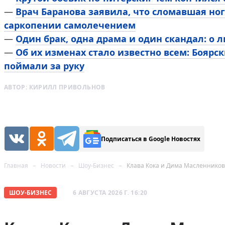
—
Врач Баранова заявила, что сломавшая ног
саркопении самолечением
—
Один брак, одна драма и один скандал: о 
—
Об их изменах стало известно всем: Боярск
поймали за руку
АВТОР:
КИРИЛЛ ПРИВОЛЬНОВ
Подписаться в Google Новостях
Главная
Новости
Шоу-Бизнес
Клава Кока и Дима Масленнико
ШОУ-БИЗНЕС
6 АВГУСТА 2026 Г. 16:20