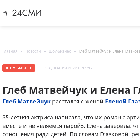
Главная
Новости
Шоу-Бизнес
Глеб Матвейчук и Елена Глазков
ШОУ-БИЗНЕС
5 ДЕКАБРЯ 2022 Г. 11:17
Глеб Матвейчук и Елена Г
Глеб Матвейчук
расстался с женой
Еленой Гла
35-летняя актриса написала, что их роман с ар
вместе и не являемся парой». Елена заверила, 
отношения ради детей. По словам Глазковой, ре