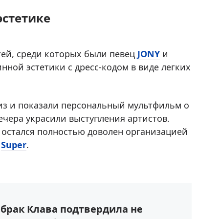
эстетике
тей, среди которых были певец
JONY
и
нной эстетики с дресс-кодом в виде легких
из и показали персональный мультфильм о
чера украсили выступления артистов.
о остался полностью доволен организацией
т
Super
.
а брак Клава подтвердила не