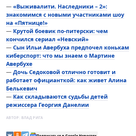
—
«Выживалити. Наследники – 2»:
знакомимся с новыми участниками шоу
на «Пятнице!»
—
Крутой боевик по-питерски: чем
кончился сериал «Невский»
—
Сын Ильи Авербуха предпочел конькам
киберспорт: что мы знаем о Мартине
Авербухе
—
Дочь Седоковой отлично готовит и
работает официанткой: как живет Алина
Белькевич
—
Как складываются судьбы детей
режиссера Георгия Данелии
АВТОР:
ВЛАД РИГА
Подписаться в Google Новостях