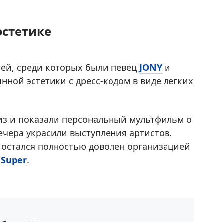
эстетике
тей, среди которых были певец
JONY
и
нной эстетики с дресс-кодом в виде легких
из и показали персональный мультфильм о
чера украсили выступления артистов.
о остался полностью доволен организацией
т
Super
.