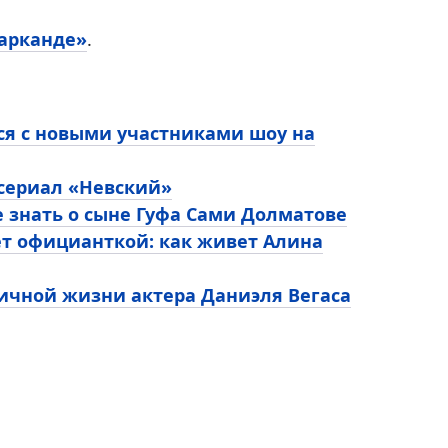
арканде»
.
ся с новыми участниками шоу на
 сериал «Невский»
е знать о сыне Гуфа Сами Долматове
ет официанткой: как живет Алина
личной жизни актера Даниэля Вегаса