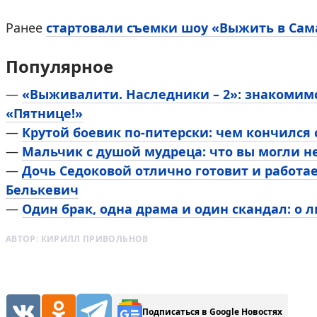
Ранее
стартовали съемки шоу «Выжить в Сам
Популярное
—
«Выживалити. Наследники – 2»: знакомим
«Пятнице!»
—
Крутой боевик по-питерски: чем кончился
—
Мальчик с душой мудреца: что вы могли н
—
Дочь Седоковой отлично готовит и работа
Белькевич
—
Один брак, одна драма и один скандал: о 
АВТОР:
КИРИЛЛ ПРИВОЛЬНОВ
Подписаться в Google Новостях