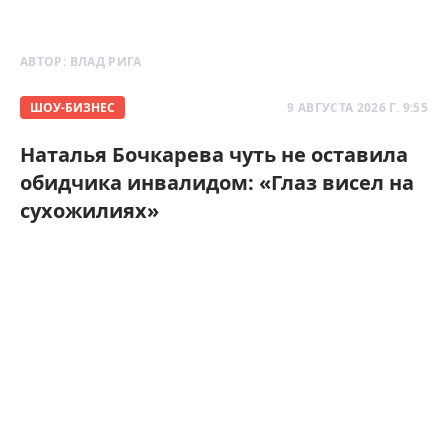
АВТОР:
ВЛАД РИГА
ШОУ-БИЗНЕС
9 АВГУСТА 2026 Г. 9:55
Наталья Бочкарева чуть не оставила
обидчика инвалидом: «Глаз висел на
сухожилиях»