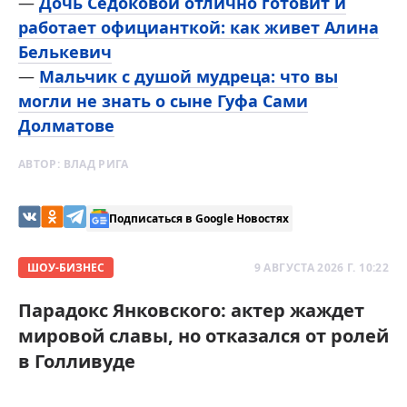
—
Дочь Седоковой отлично готовит и
работает официанткой: как живет Алина
Белькевич
—
Мальчик с душой мудреца: что вы
могли не знать о сыне Гуфа Сами
Долматове
АВТОР:
ВЛАД РИГА
Подписаться в Google Новостях
ШОУ-БИЗНЕС
9 АВГУСТА 2026 Г. 10:22
Парадокс Янковского: актер жаждет
мировой славы, но отказался от ролей
в Голливуде