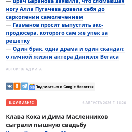
—
Врач Баранова заявила, что сломавшая
ногу Алла Пугачева довела себя до
саркопении самолечением
—
Газманов просит выпустить экс-
продюсера, которого сам же упек за
решетку
—
Один брак, одна драма и один скандал:
о личной жизни актера Даниэля Вегаса
АВТОР:
ВЛАД РИГА
Подписаться в Google Новостях
ШОУ-БИЗНЕС
6 АВГУСТА 2026 Г. 16:20
Клава Кока и Дима Масленников
сыграли пышную свадьбу