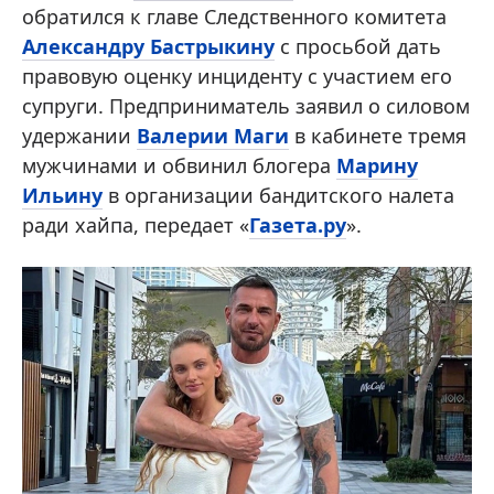
обратился к главе Следственного комитета
Александру Бастрыкину
с просьбой дать
правовую оценку инциденту с участием его
супруги. Предприниматель заявил о силовом
удержании
Валерии Маги
в кабинете тремя
мужчинами и обвинил блогера
Марину
Ильину
в организации бандитского налета
ради хайпа, передает «
Газета.ру
».