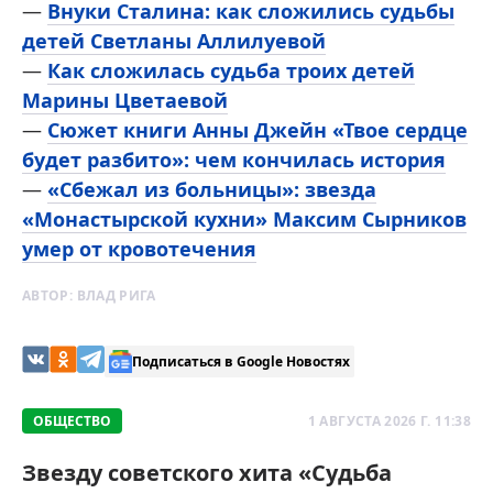
—
Внуки Сталина: как сложились судьбы
детей Светланы Аллилуевой
—
Как сложилась судьба троих детей
Марины Цветаевой
—
Сюжет книги Анны Джейн «Твое сердце
будет разбито»: чем кончилась история
—
«Сбежал из больницы»: звезда
«Монастырской кухни» Максим Сырников
умер от кровотечения
АВТОР:
ВЛАД РИГА
Подписаться в Google Новостях
ОБЩЕСТВО
1 АВГУСТА 2026 Г. 11:38
Звезду советского хита «Судьба