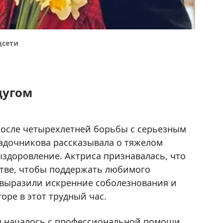
цсети
дугом
 после четырехлетней борьбы с серьезным
Кадочникова рассказывала о тяжелом
ыздоровление. Актриса признавалась, что
стве, чтобы поддержать любимого
 выразили искренние соболезнования и
оре в этот трудный час.
я началось с профессиональной помощи