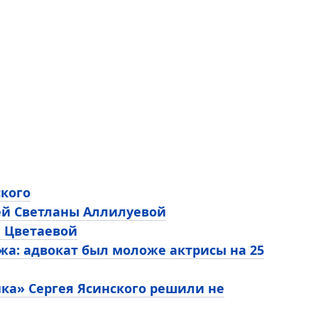
ского
ей Светланы Аллилуевой
ы Цветаевой
жа: адвокат был моложе актрисы на 25
ика» Сергея Ясинского решили не