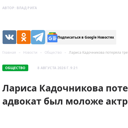
АВТОР:
ВЛАД РИГА
Подписаться в Google Новостях
Главная
Новости
Общество
Лариса Кадочникова потеряла трет
ОБЩЕСТВО
8 АВГУСТА 2026 Г. 9:21
Лариса Кадочникова поте
адвокат был моложе актр