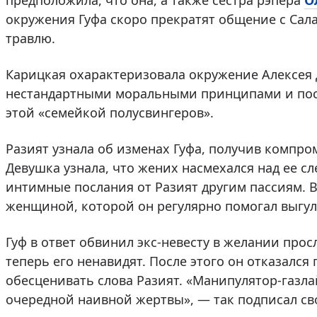
предположила, что она, а также сестра рэпера
О
окружения Гуфа скоро прекратят общение с Сал
травлю.
Карицкая охарактеризовала окружение Алексея 
нестандартными моральными принципами и посо
этой «семейкой полусвингеров».
Разият узнала об изменах Гуфа, получив компро
Девушка узнала, что жених насмехался над ее с
интимные послания от Разият другим пассиям. В
женщиной, которой он регулярно помогал выгул
Гуф в ответ обвинил экс-невесту в желании про
теперь его ненавидят. После этого он отказался
обесценивать слова Разият. «Манипулятор-газла
очередной наивной жертвы», — так подписал св