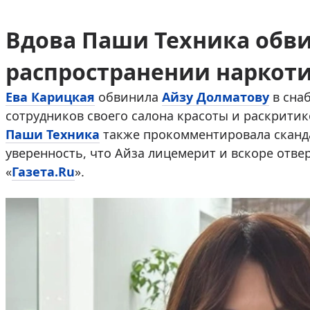
Вдова Паши Техника обви
распространении наркот
Ева Карицкая
обвинила
Айзу Долматову
в сна
сотрудников своего салона красоты и раскритик
Паши Техника
также прокомментировала сканд
уверенность, что Айза лицемерит и вскоре отве
«
Газета.Ru
».