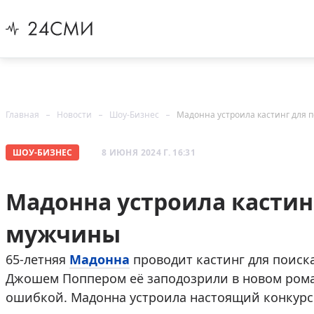
Главная
Новости
Шоу-Бизнес
Мадонна устроила кастинг для 
ШОУ-БИЗНЕС
8 ИЮНЯ 2024 Г. 16:31
Мадонна устроила кастин
мужчины
65-летняя
Мадонна
проводит кастинг для поиска
Джошем Поппером её заподозрили в новом роман
ошибкой. Мадонна устроила настоящий конкурс 