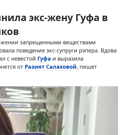
нила экс-жену Гуфа в
иков
бжении запрещенными веществами
овала поведение экс-супруги рэпера. Вдова
ал с невестой
Гуфа
и выразила
рнется от
Разият Салаховой
, пишет