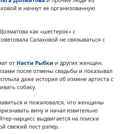
льга Долматова
и прочие люди из
аховой и начнут ее организованную
Долматова как «шестерок» с
ветовала Салаховой не связываться с
мат от
Насти Рыбки
и других женщин.
лезами после отмены свадьбы и показывал
сплыла даже история об измене артиста с
ивать собаку.
славиться и пожаловался, что женщины
 признавать вину и начал язвительно
йтер-нарцисс выдвигается на поиски
ой свежий пост рэпер.