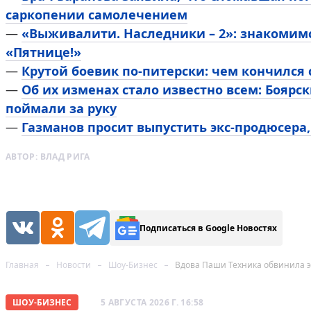
саркопении самолечением
—
«Выживалити. Наследники – 2»: знакомим
«Пятнице!»
—
Крутой боевик по-питерски: чем кончился
—
Об их изменах стало известно всем: Боярск
поймали за руку
—
Газманов просит выпустить экс-продюсера,
АВТОР:
ВЛАД РИГА
Подписаться в Google Новостях
Главная
Новости
Шоу-Бизнес
Вдова Паши Техника обвинила э
ШОУ-БИЗНЕС
5 АВГУСТА 2026 Г. 16:58